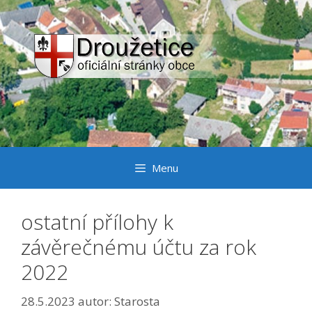
Přeskočit
na
obsah
Menu
ostatní přílohy k
závěrečnému účtu za rok
2022
28.5.2023
autor:
Starosta