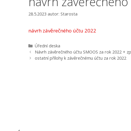
návrh závěrečného
28.5.2023
autor:
Starosta
návrh závěrečného účtu 2022
Rubriky
Úřední deska
Navigace
Návrh závěrečného účtu SMOOS za rok 2022 + zp
příspěvků
ostatní přílohy k závěrečnému účtu za rok 2022