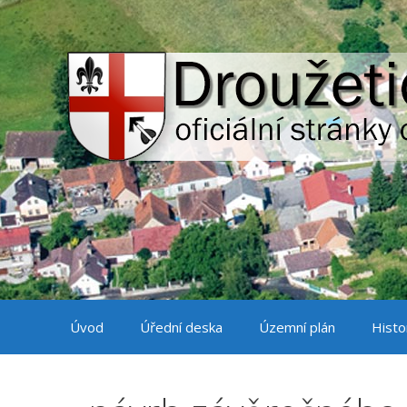
Přeskočit
na
obsah
Úvod
Úřední deska
Územní plán
Histo