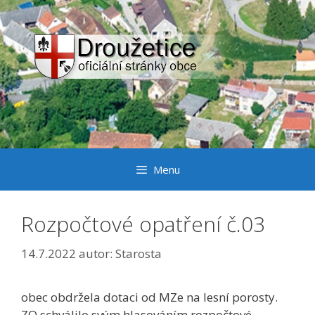
Přeskočit
na
obsah
Menu
Rozpočtové opatření č.03
14.7.2022
autor:
Starosta
obec obdržela dotaci od MZe na lesní porosty.
ZO schválilo svým hlasováním rozpočtové