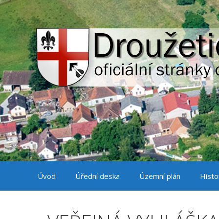
Přeskočit
na
obsah
Úvod
Úřední deska
Územní plán
Histo