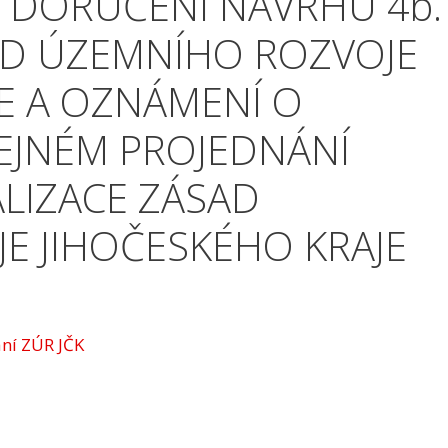
A DORUČENÍ NÁVRHU 4b.
AD ÚZEMNÍHO ROZVOJE
E A OZNÁMENÍ O
JNÉM PROJEDNÁNÍ
LIZACE ZÁSAD
E JIHOČESKÉHO KRAJE
ní ZÚR JČK