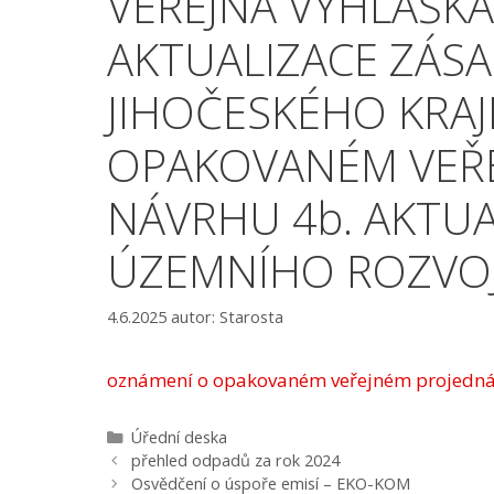
VEŘEJNÁ VYHLÁŠK
AKTUALIZACE ZÁS
JIHOČESKÉHO KRAJ
OPAKOVANÉM VEŘE
NÁVRHU 4b. AKTUA
ÚZEMNÍHO ROZVOJ
4.6.2025
autor:
Starosta
oznámení o opakovaném veřejném projedná
Rubriky
Úřední deska
Navigace
přehled odpadů za rok 2024
příspěvků
Osvědčení o úspoře emisí – EKO-KOM