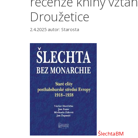
recenze knihy vztahu
Droužetice
2.4.2025
autor:
Starosta
ŠlechtaBM