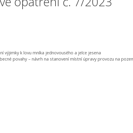
vé opatření č. 7/2023
ní výjimky k lovu mníka jednovousého a jelce jesena
obecné povahy – návrh na stanovení místní úpravy provozu na poze