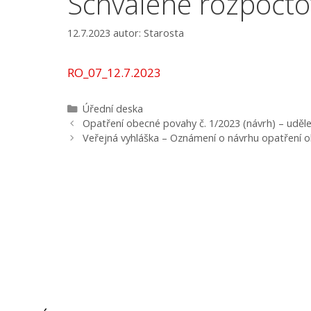
Schválené rozpočto
12.7.2023
autor:
Starosta
RO_07_12.7.2023
Rubriky
Úřední deska
Navigace
Opatření obecné povahy č. 1/2023 (návrh) – uděle
příspěvků
Veřejná vyhláška – Oznámení o návrhu opatření 